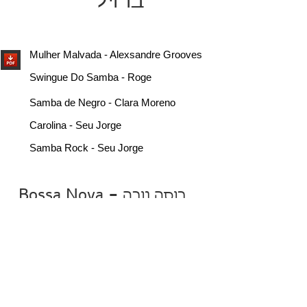
ברזיל
Mulher Malvada - Alexsandre Grooves
Swingue Do Samba - Roge
Samba de Negro - Clara Moreno
Carolina - Seu Jorge
Samba Rock - Seu Jorge
Bossa N
ova
-
בוסה נובה
Tomara
Forro'
-
פורו
Forro' - Sivuca